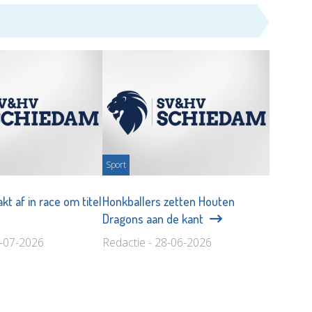
Sport
t af in race om titel
Honkballers zetten Houten
Dragons aan de kant
6-07-2026
Redactie - 28-06-2026