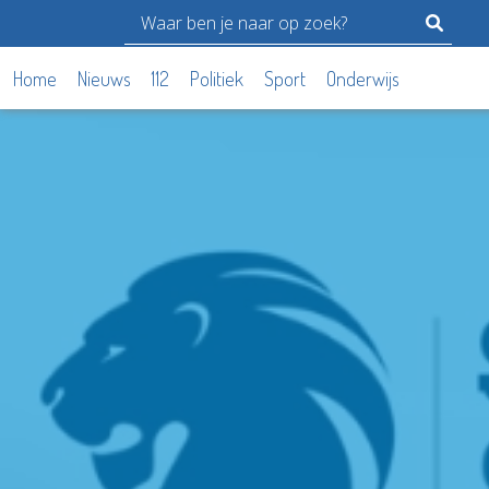
Home
Nieuws
112
Politiek
Sport
Onderwijs