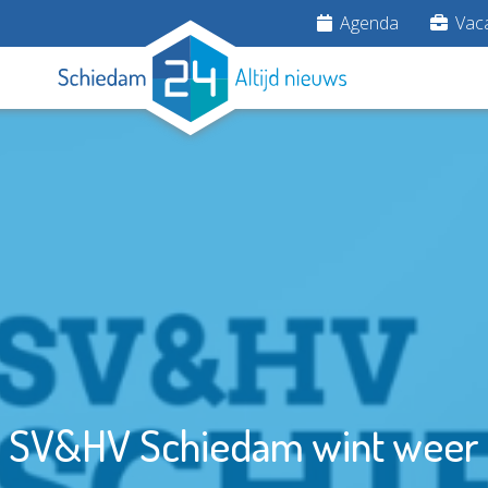
Agenda
Vaca
SV&HV Schiedam wint weer