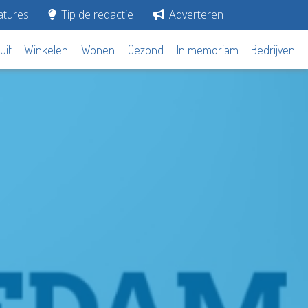
tures
Tip de redactie
Adverteren
Uit
Winkelen
Wonen
Gezond
In memoriam
Bedrijven