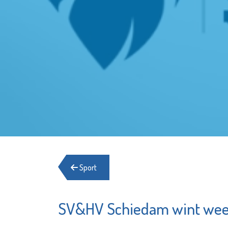
Sport
SV&HV Schiedam wint we
Schuldhulpmaatje
Matrice
Uitvaar
Bekijk de pagina