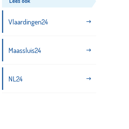
Lees ook
Vlaardingen24
Maassluis24
NL24
Blijf up-to-date