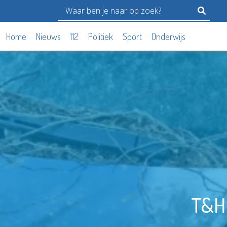
Home
Nieuws
112
Politiek
Sport
Onderwijs
T&H 