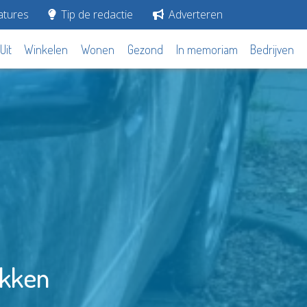
tures
Tip de redactie
Adverteren
Uit
Winkelen
Wonen
Gezond
In memoriam
Bedrijven
akken