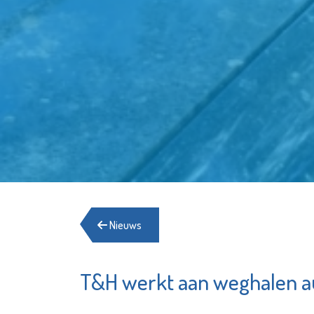
Nieuws
T&H werkt aan weghalen 
Het Go
Irado
Schied