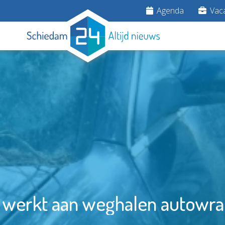
Agenda
Vaca
werkt aan weghalen autowr