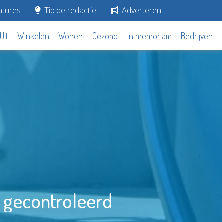
tures
Tip de redactie
Adverteren
Uit
Winkelen
Wonen
Gezond
In memoriam
Bedrijven
 gecontroleerd