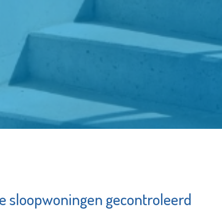
e sloopwoningen gecontroleerd
Naut
Poin