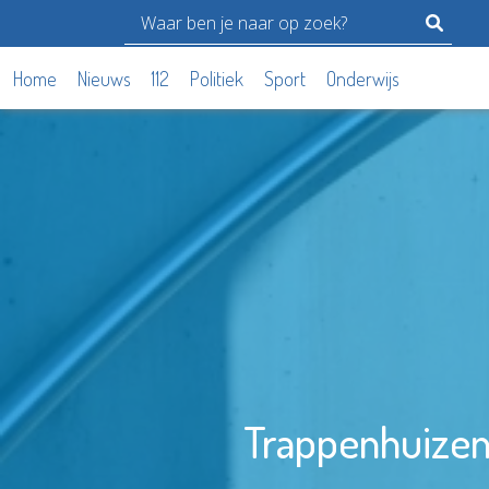
Home
Nieuws
112
Politiek
Sport
Onderwijs
Trappenhuizen