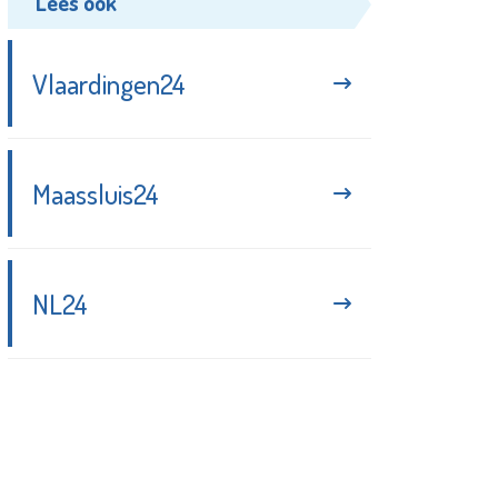
Lees ook
Vlaardingen24
Maassluis24
NL24
Blijf up-to-date