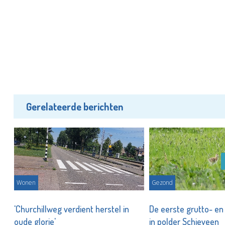
Gerelateerde berichten
Wonen
Gezond
'Churchillweg verdient herstel in
De eerste grutto- en 
oude glorie'
in polder Schieveen