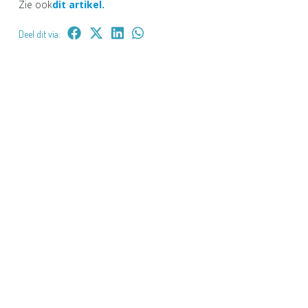
Zie ook
dit artikel.
Deel dit via: