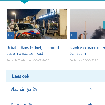
112
112
Uitbater Hans & Grietje beroofd,
Stank van brand op zu
dader na nazitten vast
Schiedam
Redactie/Flashphoto - 08-08-2026
Redactie - 08-08-2026
Lees ook
Vlaardingen24
Maassluis24