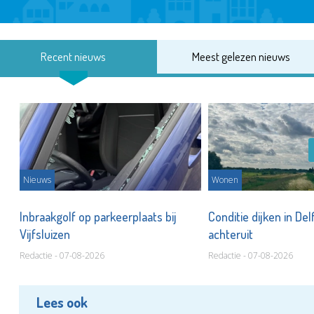
Recent nieuws
Meest gelezen nieuws
Nieuws
Wonen
Inbraakgolf op parkeerplaats bij
Conditie dijken in Del
Vijfsluizen
achteruit
Redactie - 07-08-2026
Redactie - 07-08-2026
Lees ook