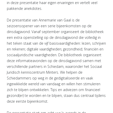
in deze presentatie haar eigen ervaringen en vertelt veel
pakkende anekdotes.
De presentatie van Annemarie van Gaal is de
seizoensopener van een serie bijeenkomsten op de
dinsdagavond. Vanaf september organiseert de bibliotheek
een extra openstelling op de dinsdagavond die volledig in
het teken staat van de vijf basisvaardigheden: lezen, schrijven
en rekenen; digitale vaardigheden; gezondheid; financiën en
sociaaljuridische vaardigheden. De bibliotheek organiseert
deze informatieavonden op de dinsdagavond samen met
verschillende partners in Schiedam, waaronder het Sociaal
Juridisch kenniscentrum Minters. We helpen de
Schiedammers op weg in de gedigitaliseerde en vaak
ingewikkelde wereld van vandaag en willen hen stimuleren
zich te blijven ontwikkelen. Tips en adviezen om financieel
gezond(er) te worden en te blijven, staan dus centraal tijdens
deze eerste bijeenkomst.
De presentatie start om acht uur 's avonds in de