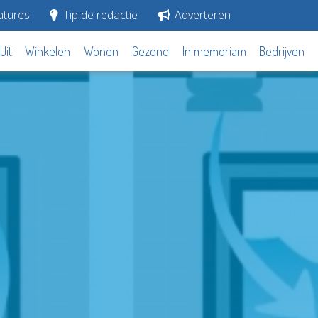
tures
Tip de redactie
Adverteren
Uit
Winkelen
Wonen
Gezond
In memoriam
Bedrijven