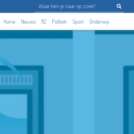
Home
Nieuws
112
Politiek
Sport
Onderwijs