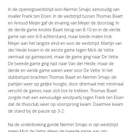
In de openingswedstrijd won Nermin Smajic eenvoudig van
invaller Frank ten Elsen. In de wedstrijd tussen Thomas Baart
en Arnoud Meijer gaf de ervaring van Meijer de doorslag. In
de derde game knokte Baart terug van 8-10 en in de vierde
game van een 6-9 achterstand, maar beide malen trok
Meijer aan het langste eind en won de wedstrijd. Martijn van
der Heide kwam in de eerste game tegen Mick de Vette
viermaal op gamepoint, maar de game ging naar De Vette.
De tweede game ging nipt naar Van der Heide, maar de
derde en vierde game waren weer voor De Vette. In het
dubbelspel brachten Thomas Baart en Nermin Smajic de
partijen weer op gelijke hoogte, door driemaal met minimaal
verschil de games naar zich toe te trekken. Thomas Baart
zorgde met een eenvoudige winstpartij tegen Frank ten Elsen
dat de thuisclub weer op voorsprong kwam. Daarmee kwam
de stand bij de pauze op 3-2.
Na de onderbreking gunde Nermin Smajic in zijn wedstrijd
tegen Mick de Vette alleen de tweede game aan zijn