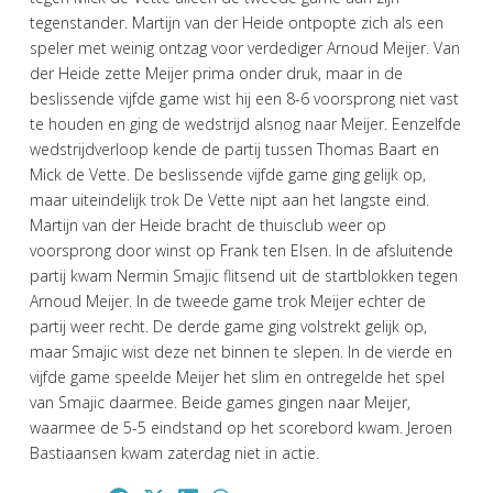
tegenstander. Martijn van der Heide ontpopte zich als een
speler met weinig ontzag voor verdediger Arnoud Meijer. Van
der Heide zette Meijer prima onder druk, maar in de
beslissende vijfde game wist hij een 8-6 voorsprong niet vast
te houden en ging de wedstrijd alsnog naar Meijer. Eenzelfde
wedstrijdverloop kende de partij tussen Thomas Baart en
Mick de Vette. De beslissende vijfde game ging gelijk op,
maar uiteindelijk trok De Vette nipt aan het langste eind.
Martijn van der Heide bracht de thuisclub weer op
voorsprong door winst op Frank ten Elsen. In de afsluitende
partij kwam Nermin Smajic flitsend uit de startblokken tegen
Arnoud Meijer. In de tweede game trok Meijer echter de
partij weer recht. De derde game ging volstrekt gelijk op,
maar Smajic wist deze net binnen te slepen. In de vierde en
vijfde game speelde Meijer het slim en ontregelde het spel
van Smajic daarmee. Beide games gingen naar Meijer,
waarmee de 5-5 eindstand op het scorebord kwam. Jeroen
Bastiaansen kwam zaterdag niet in actie.