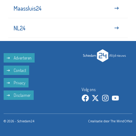
Maassluis24
NL24
Adverteren
Contact
Privacy
Volg ons:
Disclaimer
© 2026 - Schiedam24
Crealisatie door
The MindOffice