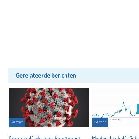
Gerelateerde berichten
Gezond
Gezond
,
Coronagolf lijkt over hoogtepunt
Minder dan helft Sc