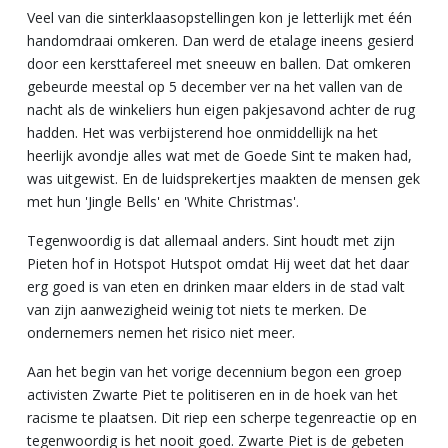
Veel van die sinterklaasopstellingen kon je letterlijk met één
handomdraai omkeren. Dan werd de etalage ineens gesierd
door een kersttafereel met sneeuw en ballen. Dat omkeren
gebeurde meestal op 5 december ver na het vallen van de
nacht als de winkeliers hun eigen pakjesavond achter de rug
hadden. Het was verbijsterend hoe onmiddellijk na het
heerlijk avondje alles wat met de Goede Sint te maken had,
was uitgewist. En de luidsprekertjes maakten de mensen gek
met hun 'Jingle Bells' en 'White Christmas'.
Tegenwoordig is dat allemaal anders. Sint houdt met zijn
Pieten hof in Hotspot Hutspot omdat Hij weet dat het daar
erg goed is van eten en drinken maar elders in de stad valt
van zijn aanwezigheid weinig tot niets te merken. De
ondernemers nemen het risico niet meer.
Aan het begin van het vorige decennium begon een groep
activisten Zwarte Piet te politiseren en in de hoek van het
racisme te plaatsen. Dit riep een scherpe tegenreactie op en
tegenwoordig is het nooit goed. Zwarte Piet is de gebeten