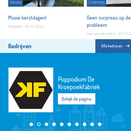
Nieuws
Onderwijs
Mooie kerstdagen!
Geen surprises op de 
probleem
Redactie - 25-12-2025
Han van der Horst - 07-12-
Bedrijven
Alle bedrijven
Poppodium De
Kroepoekfabriek
Bekijk de pagina