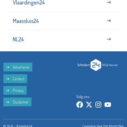
Vlaardingen24
Maassluis24
NL24
Adverteren
Contact
Privacy
Volg ons:
Disclaimer
© 2026 - Schiedam24
Crealisatie door
The MindOffice