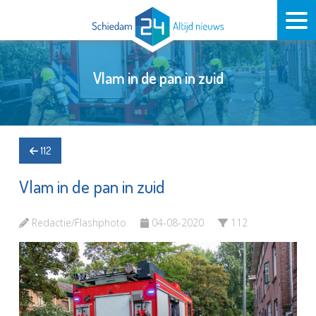
Vlam in de pan in zuid
112
Vlam in de pan in zuid
Redactie/Flashphoto
04-08-2020
112