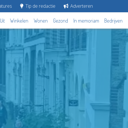
tures
Tip de redactie
Adverteren
Uit
Winkelen
Wonen
Gezond
In memoriam
Bedrijven