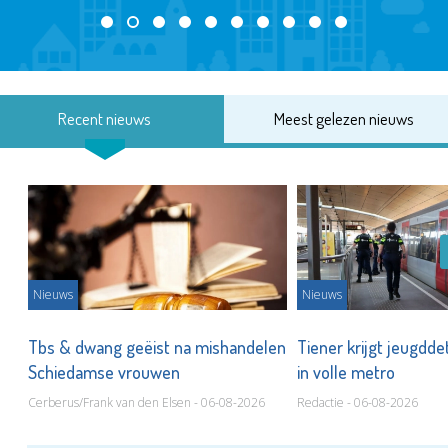
Recent nieuws
Meest gelezen nieuws
Nieuws
Nieuws
Tbs & dwang geëist na mishandelen
Tiener krijgt jeugdde
Schiedamse vrouwen
in volle metro
Cerberus/Frank van den Elsen - 06-08-2026
Redactie - 06-08-2026