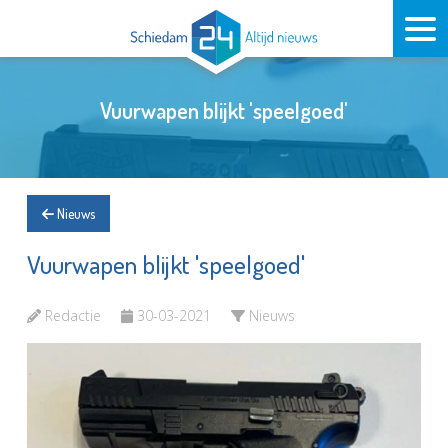
Vuurwapen blijkt 'speelgoed'
Nieuws
Vuurwapen blijkt 'speelgoed'
Redactie
30-03-2021
Nieuws