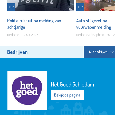
112
112
n
Politie rukt uit na melding van
Auto stilgezet na
achtjarige
vuurwapenmelding
Redactie - 07-03-2026
Redactie/Flashphoto - 30-1
Bedrijven
Alle bedrijven
Het Goed Schiedam
Bekijk de pagina