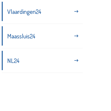
Vlaardingen24
Maassluis24
NL24
Blijf up-to-date