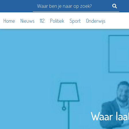
Home
Nieuws
112
Politiek
Sport
Onderwijs
Waar laa