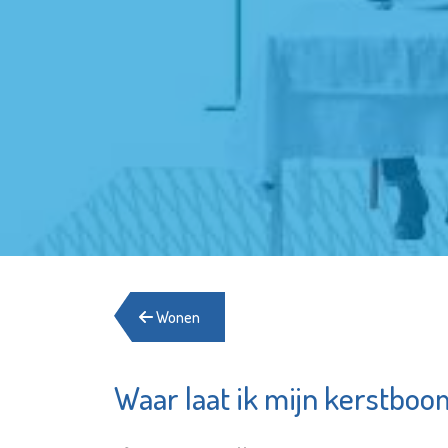
Wonen
Waar laat ik mijn kerstboo
Fundament
Service
Advies
Woningv