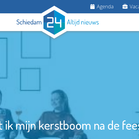
Agenda
Vaca
t ik mijn kerstboom na de fe