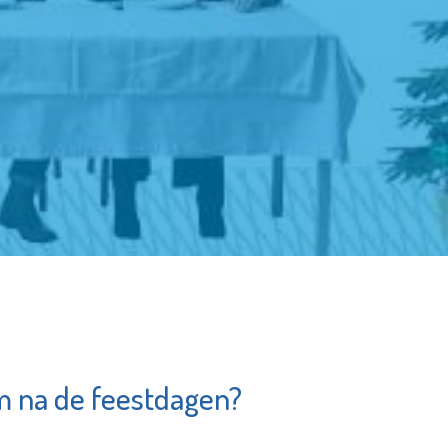
m na de feestdagen?
punt
Museum
erbetering
Vlaardingen