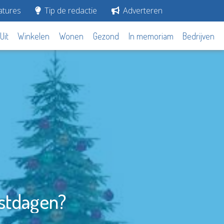
tures
Tip de redactie
Adverteren
Uit
Winkelen
Wonen
Gezond
In memoriam
Bedrijven
estdagen?