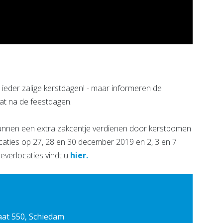
eder zalige kerstdagen! - maar informeren de
at na de feestdagen.
unnen een extra zakcentje verdienen door kerstbomen
caties op 27, 28 en 30 december 2019 en 2, 3 en 7
leverlocaties vindt u
hier.
aat 550, Schiedam