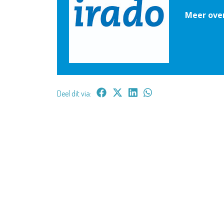
Meer ove
Deel dit via: