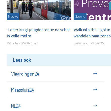
Nieuws
Gezond
Tiener krijgt jeugddetentie na schot
Walk into the Light i
in volle metro
wandelen naar zonso
te staan bij suïcide
Redactie - 06-08-2026
Redactie - 06-08-2026
Lees ook
Vlaardingen24
Maassluis24
NL24