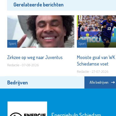
Gerelateerde berichten
Sport
Sport
t
Zirkzee op weg naar Juventus
Mooiste goal van WK
Schiedamse voet
Redactie - 07-08-2026
Redactie - 27-07-2026
Bedrijven
Alle bedrijven
Energiehulp Schiedam