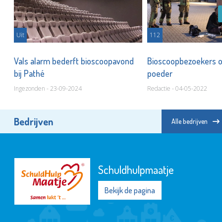
Uit
112
Vals alarm bederft bioscoopavond
Bioscoopbezoekers 
bij Pathé
poeder
Ingezonden - 23-09-2024
Redactie - 04-05-2022
Bedrijven
Alle bedrijven
Schuldhulpmaatje
Bekijk de pagina