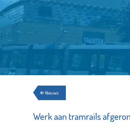
Nieuws
Werk aan tramrails afgero
Stichting Primo
De Maat
Schiedam
Depart