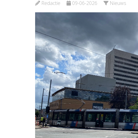
Waterw
Redactie
09-06-2026
Nieuws
Bekijk de pagina
Noord
Bekijk d