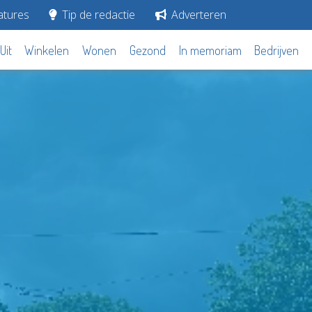
tures
Tip de redactie
Adverteren
Uit
Winkelen
Wonen
Gezond
In memoriam
Bedrijven