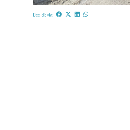
Deel dit via: