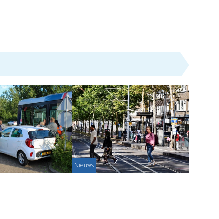
Nieuws
p auto, passagiers
Maand lang werk aan het
er
tramspoor in Schiedam