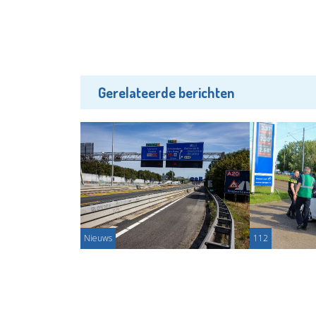
Gerelateerde berichten
Nieuws
112
Rijstrook minder op Giessenbrug
Tram botst o
A20 in beide richtingen
lopend verd