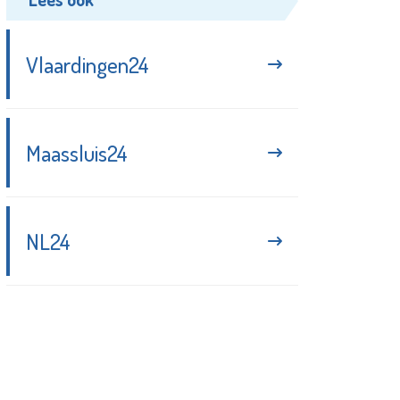
Vlaardingen24
Maassluis24
NL24
Blijf up-to-date