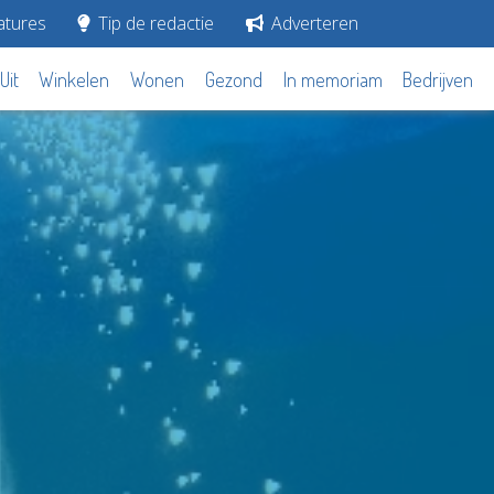
tures
Tip de redactie
Adverteren
Uit
Winkelen
Wonen
Gezond
In memoriam
Bedrijven