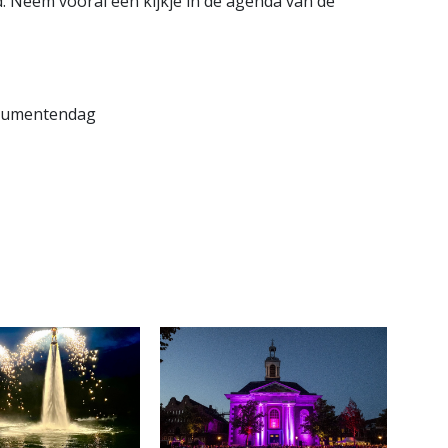
 Neem vooral een kijkje in de agenda van de
onumentendag