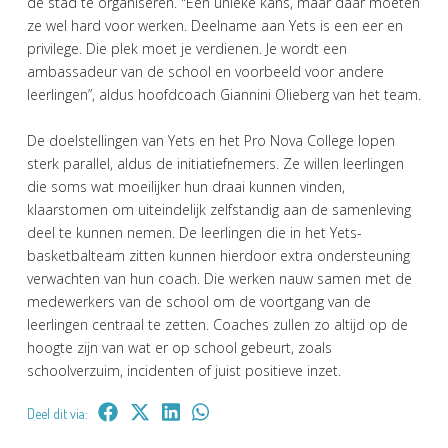
de stad te organiseren. "Een unieke kans, maar daar moeten
ze wel hard voor werken. Deelname aan Yets is een eer en
privilege. Die plek moet je verdienen. Je wordt een
ambassadeur van de school en voorbeeld voor andere
leerlingen”, aldus hoofdcoach Giannini Olieberg van het team.
De doelstellingen van Yets en het Pro Nova College lopen
sterk parallel, aldus de initiatiefnemers. Ze willen leerlingen
die soms wat moeilijker hun draai kunnen vinden,
klaarstomen om uiteindelijk zelfstandig aan de samenleving
deel te kunnen nemen. De leerlingen die in het Yets-
basketbalteam zitten kunnen hierdoor extra ondersteuning
verwachten van hun coach. Die werken nauw samen met de
medewerkers van de school om de voortgang van de
leerlingen centraal te zetten. Coaches zullen zo altijd op de
hoogte zijn van wat er op school gebeurt, zoals
schoolverzuim, incidenten of juist positieve inzet.
Deel dit via: