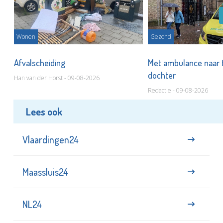
Wonen
Gezond
Afvalscheiding
Met ambulance naar 
dochter
Han van der Horst - 09-08-2026
Redactie - 09-08-2026
Lees ook
Vlaardingen24
Maassluis24
NL24