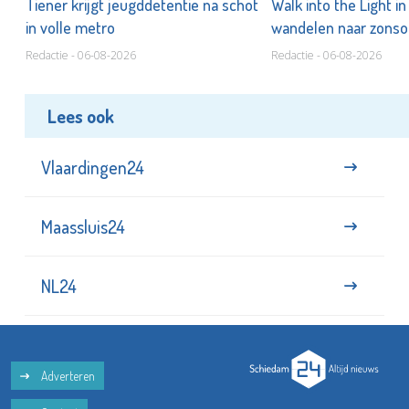
Tiener krijgt jeugddetentie na schot
Walk into the Light i
in volle metro
wandelen naar zonso
te staan bij suïcide
Redactie - 06-08-2026
Redactie - 06-08-2026
Lees ook
Vlaardingen24
Maassluis24
NL24
Adverteren