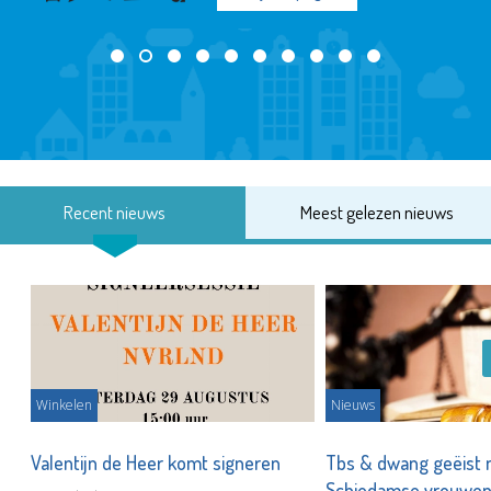
Recent nieuws
Meest gelezen nieuws
Winkelen
Nieuws
Valentijn de Heer komt signeren
Tbs & dwang geëist 
Schiedamse vrouwe