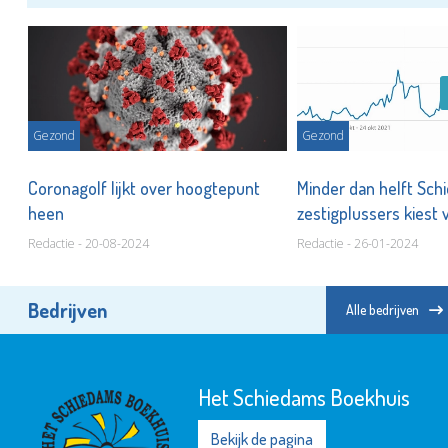
Gezond
Gezond
,
Coronagolf lijkt over hoogtepunt
Minder dan helft Sc
heen
zestigplussers kiest 
Redactie - 20-08-2024
Redactie - 26-01-2024
Bedrijven
Alle bedrijven
Het Schiedams Boekhuis
Bekijk de pagina