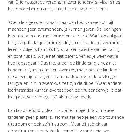
van Driemaasstede verzorgt hij zwemonderwijs. Maar sinds
half december dus niet. En dat is niet voor het eerst.
“Over de afgelopen twaalf maanden hebben we zo’n vijf
maanden geen zwemonderwijs kunnen geven. De leerlingen
lopen zo een enorme leerachterstand op.” Want ook al gaat
het gezegde dat je sommige dingen niet verleerd, zwemmen
leren is volgens hem toch vooral een kwestie van herhaling
en continuïteit. “Als je het niet oefent, verlies je weer wat je
hebt opgedaan.” Dus niet alleen de kinderen die nog niet
konden beginnen aan een zwemles, maar ook de kinderen
die al een tijd bezig zijn maar nu door de onderbrekingen
terugvallen in hun zwemkwaliteit zijn de dupe. “Waar andere
leerinstanties kunnen overstappen op thuisonderwijs, is dat
hier praktisch onmogelijk”, aldus Zuyderwijk.
Een bijkomend probleem is dat er mogelijk voor nieuwe
kinderen geen plaats is. “Normaliter heb je een voortdurende
uitstroom en ook zo’n instroom. Maar bij gebrek aan
doorstroming is er dadelijk geen plek voor de nieuwe