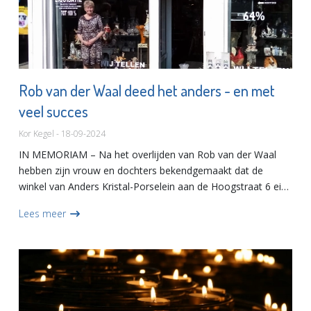
Rob van der Waal deed het anders - en met
veel succes
Kor Kegel - 18-09-2024
IN MEMORIAM – Na het overlijden van Rob van der Waal
hebben zijn vrouw en dochters bekendgemaakt dat de
winkel van Anders Kristal-Porselein aan de Hoogstraat 6 eind
oktober definitief zal sluiten.Het moest ervan komen.
Lees meer
‘Liquidatie...