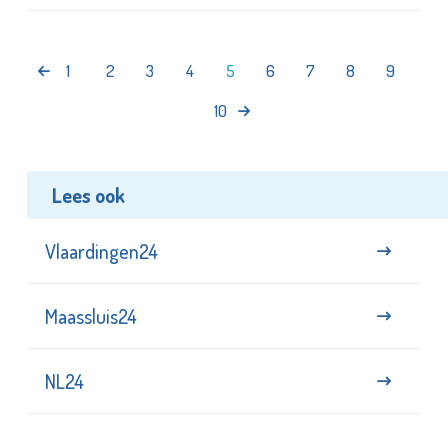
1
2
3
4
5
6
7
8
9
10
Lees ook
Vlaardingen24
Maassluis24
NL24