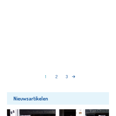
1
2
3
Nieuwsartikelen