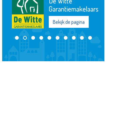
De Witte
Garantiemakelaars
Bekijk de pagina