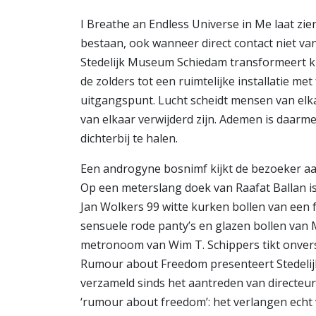
I Breathe an Endless Universe in Me laat zie
bestaan, ook wanneer direct contact niet van
Stedelijk Museum Schiedam transformeert k
de zolders tot een ruimtelijke installatie met 
uitgangspunt. Lucht scheidt mensen van elka
van elkaar verwijderd zijn. Ademen is daarm
dichterbij te halen.
Een androgyne bosnimf kijkt de bezoeker aan
Op een meterslang doek van Raafat Ballan is
Jan Wolkers 99 witte kurken bollen van een f
sensuele rode panty’s en glazen bollen van
metronoom van Wim T. Schippers tikt onvers
Rumour about Freedom presenteert Stedeli
verzameld sinds het aantreden van directeur
‘rumour about freedom’: het verlangen echt vr