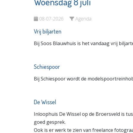
Woensdag 8 juli
Stedelijk
Matrice
Museum
Uitvaar
Schiedam
08-07-2026
Agenda
Bekijk d
Bekijk de pagina
Vrij biljarten
Bij Soos Blauwhuis is het vandaag vrij biljart
Schiespoor
Bij Schiespoor wordt de modelspoortreinhobb
De Wissel
Inloophuis De Wissel op de Broersveld is t
goed gesprek.
Ook is er werk te zien van freelance fotogra