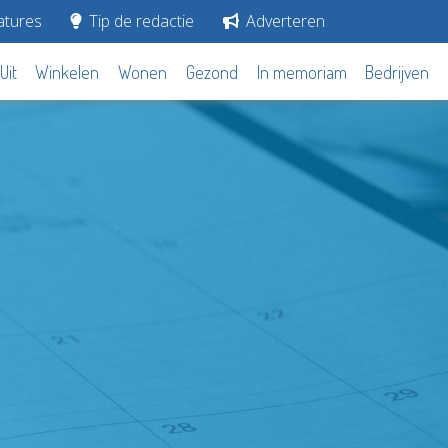
tures
Tip de redactie
Adverteren
Uit
Winkelen
Wonen
Gezond
In memoriam
Bedrijven