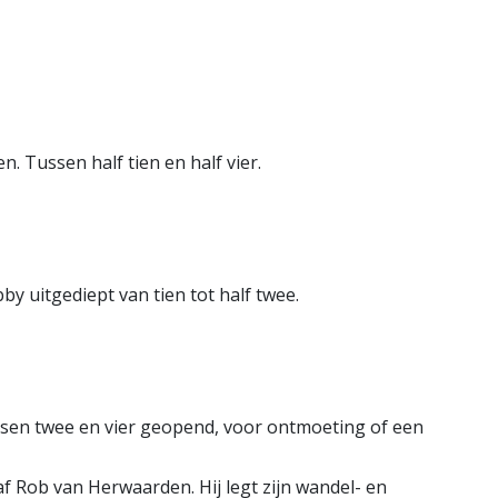
Pointer
tbegeleiding
Bekijk de pagina
e pagina
en. Tussen half tien en half vier.
y uitgediept van tien tot half twee.
ussen twee en vier geopend, voor ontmoeting of een
af Rob van Herwaarden. Hij legt zijn wandel- en