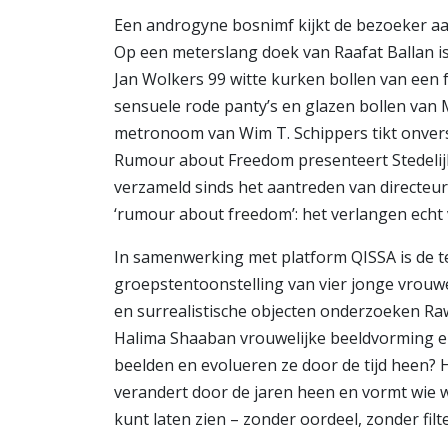
Een androgyne bosnimf kijkt de bezoeker aan
Op een meterslang doek van Raafat Ballan is
Jan Wolkers 99 witte kurken bollen van een f
sensuele rode panty’s en glazen bollen van
metronoom van Wim T. Schippers tikt onvers
Rumour about Freedom presenteert Stedeli
verzameld sinds het aantreden van directeur
‘rumour about freedom’: het verlangen echt vr
In samenwerking met platform QISSA is de te
groepstentoonstelling van vier jonge vrouwel
en surrealistische objecten onderzoeken Ra
Halima Shaaban vrouwelijke beeldvorming e
beelden en evolueren ze door de tijd heen? 
verandert door de jaren heen en vormt wie we
kunt laten zien – zonder oordeel, zonder filt