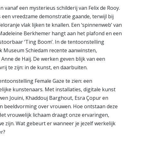
 vanaf een mysterieus schilderij van Felix de Rooy.
 een vreedzame demonstratie gaande, terwijl bij
eloranje vlak lijken te knallen. Een ‘spinnenweb’ van
 Madeleine Berkhemer hangt aan het plafond en een
toorbaar ‘Ting Boom’. In de tentoonstelling
jk Museum Schiedam recente aanwinsten,
 Anne de Haij. De werken geven blijk van een
ij te zijn: in de kunst, en daarbuiten.
ntoonstelling Female Gaze te zien: een
ijke kunstenaars. Met installaties, digitale kunst
wen Jouini, Khaddouj Barghout, Esra Çopur en
n beeldvorming over vrouwen. Hoe ontstaan deze
Het vrouwelijk lichaam draagt onze ervaringen,
 zijn. Wat gebeurt er wanneer je jezelf werkelijk
er?