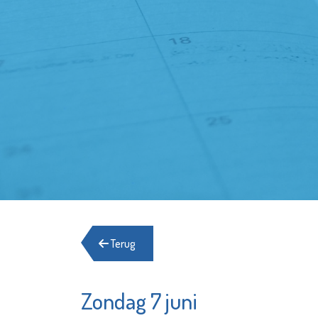
Terug
Zondag 7 juni
Scholengemeenschap
Argos Z
Spieringshoek