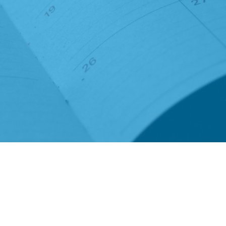
Fonds Schiedam
orggroep
Vlaardingen e.o.