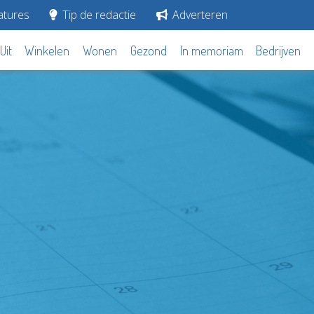
tures
Tip de redactie
Adverteren
Uit
Winkelen
Wonen
Gezond
In memoriam
Bedrijven