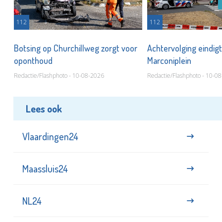
112
112
Botsing op Churchillweg zorgt voor
Achtervolging eindigt
oponthoud
Marconiplein
Redactie/Flashphoto - 10-08-2026
Redactie/Flashphoto - 10-0
Lees ook
Vlaardingen24
Maassluis24
NL24