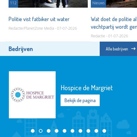
112
Nieuws
Politie vist fatbiker uit water
Wat doet de politie a
n
vechtpartij wordt g
Redactie/PlanetZone Media - 07-07-2026
Redactie - 01-07-2026
Bedrijven
Alle bedrijven
Hospice de Margriet
Bekijk de pagina