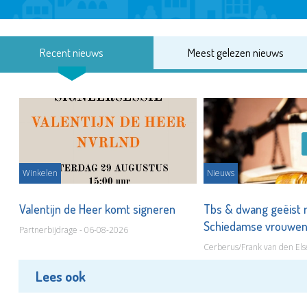
Recent nieuws
Meest gelezen nieuws
Winkelen
Nieuws
Valentijn de Heer komt signeren
Tbs & dwang geëist 
Schiedamse vrouwe
Partnerbijdrage - 06-08-2026
Cerberus/Frank van den Els
Lees ook