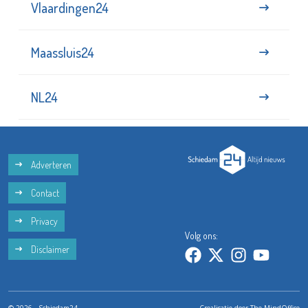
Vlaardingen24
Maassluis24
NL24
Adverteren
Contact
Privacy
Volg ons:
Disclaimer
© 2026 - Schiedam24
Crealisatie door
The MindOffice