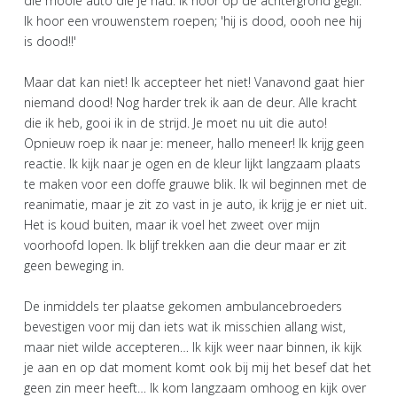
die mooie auto die je had. Ik hoor op de achtergrond gegil.
Ik hoor een vrouwenstem roepen; 'hij is dood, oooh nee hij
is dood!!'
Maar dat kan niet! Ik accepteer het niet! Vanavond gaat hier
niemand dood! Nog harder trek ik aan de deur. Alle kracht
die ik heb, gooi ik in de strijd. Je moet nu uit die auto!
Opnieuw roep ik naar je: meneer, hallo meneer! Ik krijg geen
reactie. Ik kijk naar je ogen en de kleur lijkt langzaam plaats
te maken voor een doffe grauwe blik. Ik wil beginnen met de
reanimatie, maar je zit zo vast in je auto, ik krijg je er niet uit.
Het is koud buiten, maar ik voel het zweet over mijn
voorhoofd lopen. Ik blijf trekken aan die deur maar er zit
geen beweging in.
De inmiddels ter plaatse gekomen ambulancebroeders
bevestigen voor mij dan iets wat ik misschien allang wist,
maar niet wilde accepteren… Ik kijk weer naar binnen, ik kijk
je aan en op dat moment komt ook bij mij het besef dat het
geen zin meer heeft… Ik kom langzaam omhoog en kijk over