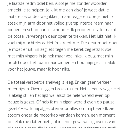
je laatste redmiddel ben. Alsof je me zonder woorden
smeekt je te helpen. Je kijkt me aan alsof je weet dat je
laatste secondes wegtikken, maar reageren doe je niet. Ik
steek mijn arm door het volledig versplinterde raam naar
binnen en schud aan je schouder. Ik probeer uit alle macht
de totaal verwrongen deur open te trekken. Het lukt niet. Ik
voel mij machteloos. Het frustreert me. Die deur moet open.
Je moet er uit! En zeg iets tegen me kerel, zeg iets! Ik voel
met mijn vingers in je nek maar voel niks. Ik buig met mijn
hoofd door het raam naar binnen en hou mijn gezicht vlak
voor het jouwe, maar ik hoor niks.
De totaal versperde snelweg is leeg. Er kan geen verkeer
meer rijden. Overal liggen brokstukken. Het is een ravage. Het
is akelig stil en het lijkt wel alsof de hele wereld even op
pauze is gezet. Of heb ik mijn eigen wereld even op pauze
gezet? Heb ik mij afgesloten voor alles om mij heen? Ik zie
stoom onder de motorkap vandaan komen, een moment
besef ik me dat er niets, of in ieder geval weinig over is van