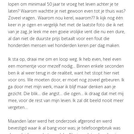
lopen om minimaal 50 jaar te vroeg het leven achter je te
laten? Waarom wachtte je niet gewoon even tot je thuis was?
Zoveel vragen.. Waarom nou kerel, waarom?? Ik kijk nog één
keer in je ogen en vergelijk het met de laatste foto die ik net
van je zag. Je leek me een goeie vrolijke vent die nu een dure,
al dan niet de duurste prijs betaalt voor een fout die
honderden mensen wel honderden keren per dag maken.
Ik sta op, draai me om en loop weg. Ik heb even, heel even
een momentje voor mezelf nodig… Binnen enkele seconden
ben ik al weer terug in de realiteit, want het stopt hier niet
voor ons. We moeten door, er moet nog zoveel gebeuren. Ik
ga door met mijn werk, maar ik blijf maar denken aan je
gezicht. Die blik… die angst… die ogen… ik draag dat met mij
mee, voor de rest van mijn leven. Ik zal dit beeld nooit meer
vergeten…
Maanden later werd het onderzoek afgerond en werd
bevestigd waar ik al bang voor was; je telefoongebruik was