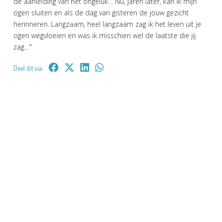
de aanleiding van het ongeluk… Nu, jaren later, kan ik mijn
ogen sluiten en als de dag van gisteren de jouw gezicht
herinneren. Langzaam, heel langzaam zag ik het leven uit je
ogen wegvloeien en was ik misschien wel de laatste die jij
zag…"
Deel dit via: