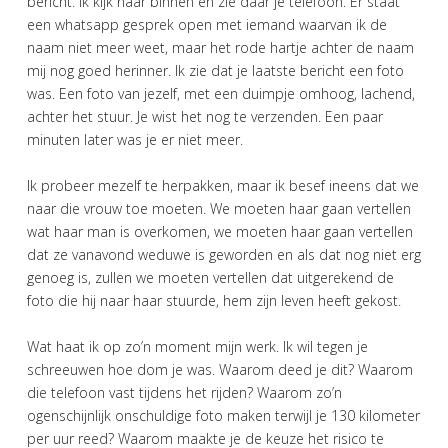
bericht. Ik kijk naar binnen en zie daar je telefoon. Er staat
een whatsapp gesprek open met iemand waarvan ik de
naam niet meer weet, maar het rode hartje achter de naam
mij nog goed herinner. Ik zie dat je laatste bericht een foto
was. Een foto van jezelf, met een duimpje omhoog, lachend,
achter het stuur. Je wist het nog te verzenden. Een paar
minuten later was je er niet meer.
Ik probeer mezelf te herpakken, maar ik besef ineens dat we
naar die vrouw toe moeten. We moeten haar gaan vertellen
wat haar man is overkomen, we moeten haar gaan vertellen
dat ze vanavond weduwe is geworden en als dat nog niet erg
genoeg is, zullen we moeten vertellen dat uitgerekend de
foto die hij naar haar stuurde, hem zijn leven heeft gekost.
Wat haat ik op zo’n moment mijn werk. Ik wil tegen je
schreeuwen hoe dom je was. Waarom deed je dit? Waarom
die telefoon vast tijdens het rijden? Waarom zo’n
ogenschijnlijk onschuldige foto maken terwijl je 130 kilometer
per uur reed? Waarom maakte je de keuze het risico te