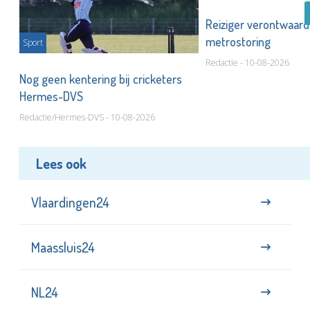
Reiziger verontwaard
metrostoring
Sport
Redactie - 10-08-2026
or
Nog geen kentering bij cricketers
Hermes-DVS
Redactie/Hermes-DVS - 10-08-2026
Lees ook
Vlaardingen24
Maassluis24
NL24