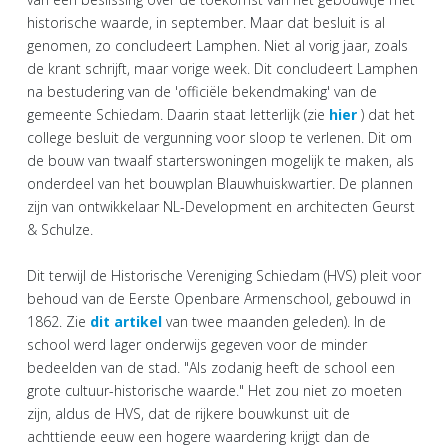
historische waarde, in september. Maar dat besluit is al
genomen, zo concludeert Lamphen. Niet al vorig jaar, zoals
de krant schrijft, maar vorige week. Dit concludeert Lamphen
na bestudering van de 'officiële bekendmaking' van de
gemeente Schiedam. Daarin staat letterlijk (zie
hier
) dat het
college besluit de vergunning voor sloop te verlenen. Dit om
de bouw van twaalf starterswoningen mogelijk te maken, als
onderdeel van het bouwplan Blauwhuiskwartier. De plannen
zijn van ontwikkelaar NL-Development en architecten Geurst
& Schulze.
Dit terwijl de Historische Vereniging Schiedam (HVS) pleit voor
behoud van de Eerste Openbare Armenschool, gebouwd in
1862. Zie
dit artikel
van twee maanden geleden). In de
school werd lager onderwijs gegeven voor de minder
bedeelden van de stad. "Als zodanig heeft de school een
grote cultuur-historische waarde." Het zou niet zo moeten
zijn, aldus de HVS, dat de rijkere bouwkunst uit de
achttiende eeuw een hogere waardering krijgt dan de