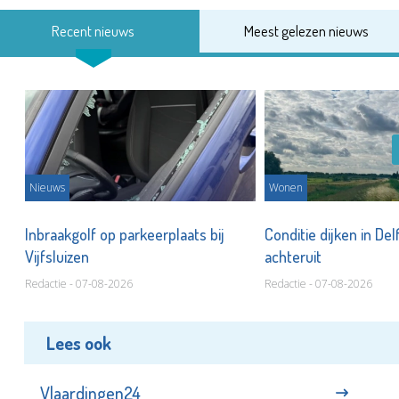
Recent nieuws
Meest gelezen nieuws
Nieuws
Wonen
Inbraakgolf op parkeerplaats bij
Conditie dijken in Del
Vijfsluizen
achteruit
Redactie - 07-08-2026
Redactie - 07-08-2026
Lees ook
Vlaardingen24