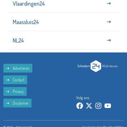
Maassluis24
NL24
Adverteren
Contact
Privacy
Volg ons:
Disclaimer
© 2026 - Schiedam24
Crealisatie door
The MindOffice