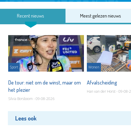
Recent nieuws
Meest gelezen nieuws
Sport
Wonen
De tour: niet om de winst, maar om
Afvalscheiding
het plezier
Han van der Horst - 09-08-
Silvia Borsboom - 09-08-2026
Lees ook
Vlaardingen24