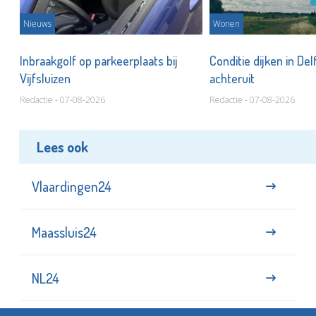
Nieuws
Wonen
Inbraakgolf op parkeerplaats bij
Conditie dijken in Del
Vijfsluizen
achteruit
Redactie - 07-08-2026
Redactie - 07-08-2026
Lees ook
Vlaardingen24
Maassluis24
NL24