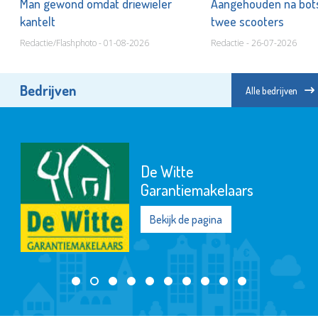
Man gewond omdat driewieler
Aangehouden na bots
kantelt
twee scooters
Redactie/Flashphoto - 01-08-2026
Redactie - 26-07-2026
Bedrijven
Alle bedrijven
De Witte
Garantiemakelaars
Bekijk de pagina