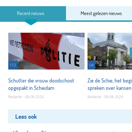
Recent nieuws
Meest gelezen nieuws
112
Uit
Schutter die vrouw doodschoot
Zie de Schie, het beg
opgepakt in Schiedam
spreken over kanse
Redactie - 08-08-2026
Redactie - 08-08-2026
Lees ook