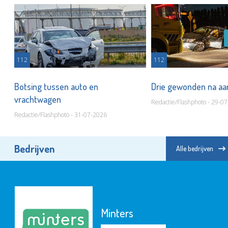
112
112
t
Botsing tussen auto en
Drie gewonden na aa
vrachtwagen
Redactie/Flashphoto - 29-0
Redactie/Flashphoto - 31-07-2026
Bedrijven
Alle bedrijven
Minters