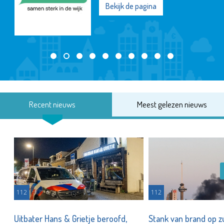
Bekijk de pagina
Recent nieuws
Meest gelezen nieuws
112
112
Uitbater Hans & Grietje beroofd,
Stank van brand op zu