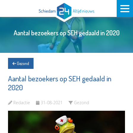
Aantal bezoekers op SEH gedaald in 2020
Gezond
Aantal bezoekers op SEH gedaald in
2020
Redactie
31-08-2021
Gezond