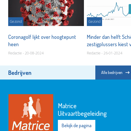
Gezond
Gezond
,
Coronagolf lijkt over hoogtepunt
Minder dan helft Sc
heen
zestigplussers kiest 
Redactie - 20-08-2024
Redactie - 26-01-2024
Bedrijven
Alle bedrijven
Matrice
Uitvaartbegeleiding
Bekijk de pagina