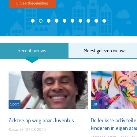
Recent nieuws
Meest gelezen nieuws
Sport
Uit
Zirkzee op weg naar Juventus
De leukste activiteit
kinderen in eigen st
Redactie - 07-08-2026