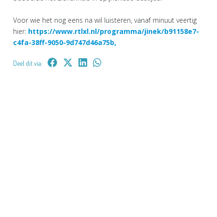
Voor wie het nog eens na wil luisteren, vanaf minuut veertig
hier:
https://www.rtlxl.nl/programma/jinek/b91158e7-
c4fa-38ff-9050-9d747d46a75b,
Deel dit via: