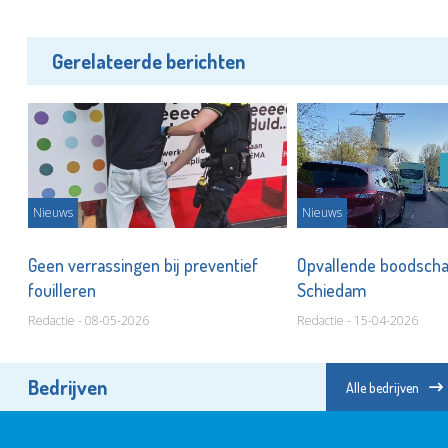
Gerelateerde berichten
Nieuws
Nieuws
Geen verrassingen bij preventief
Opvallende boodscha
fouilleren
Schiedam
Redactie - 08-05-2026
Redactie - 15-04-2026
Bedrijven
Alle bedrijven