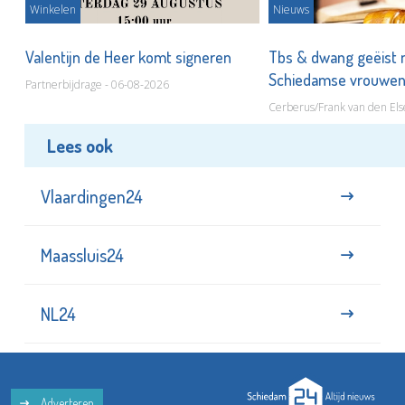
Winkelen
Nieuws
Valentijn de Heer komt signeren
Tbs & dwang geëist 
Schiedamse vrouwe
Partnerbijdrage - 06-08-2026
Cerberus/Frank van den Els
Lees ook
Vlaardingen24
Maassluis24
NL24
Adverteren