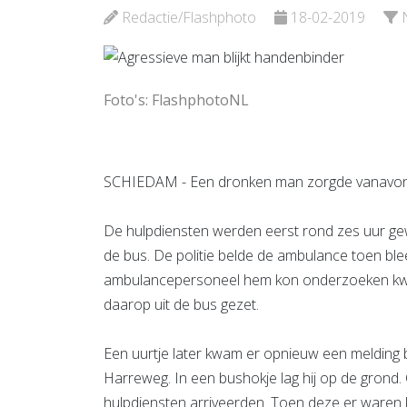
Bekijk de pagina
Redactie/Flashphoto
18-02-2019
Foto's: FlashphotoNL
SCHIEDAM - Een dronken man zorgde vanavond
De hulpdiensten werden eerst rond zes uur g
de bus. De politie belde de ambulance toen ble
ambulancepersoneel hem kon onderzoeken kwa
daarop uit de bus gezet.
Een uurtje later kwam er opnieuw een melding
Harreweg. In een bushokje lag hij op de grond
hulpdiensten arriveerden. Toen deze er waren