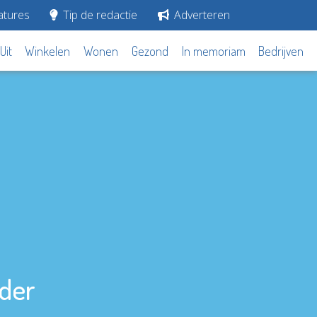
tures
Tip de redactie
Adverteren
Uit
Winkelen
Wonen
Gezond
In memoriam
Bedrijven
nder