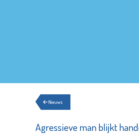
Nieuws
Agressieve man blijkt han
Francis
Minters
Bekijk d