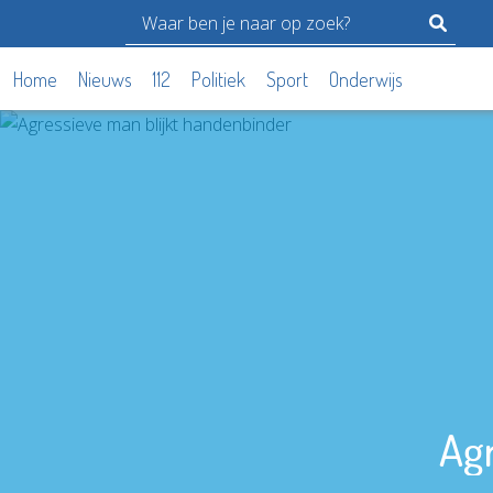
Home
Nieuws
112
Politiek
Sport
Onderwijs
Agr