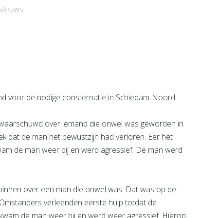
Bekijk de pagina
Nieuws
 voor de nodige consternatie in Schiedam-Noord.
ewaarschuwd over iemand die onwel was geworden in
ek dat de man het bewustzijn had verloren. Eer het
m de man weer bij en werd agressief. De man werd
 binnen over een man die onwel was. Dat was op de
. Omstanders verleenden eerste hulp totdat de
 kwam de man weer bij en werd weer agressief. Hierop