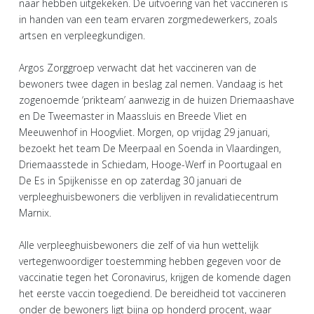
naar hebben uitgekeken. De uitvoering van het vaccineren is
in handen van een team ervaren zorgmedewerkers, zoals
artsen en verpleegkundigen.
Argos Zorggroep verwacht dat het vaccineren van de
bewoners twee dagen in beslag zal nemen. Vandaag is het
zogenoemde ‘prikteam’ aanwezig in de huizen Driemaashave
en De Tweemaster in Maassluis en Breede Vliet en
Meeuwenhof in Hoogvliet. Morgen, op vrijdag 29 januari,
bezoekt het team De Meerpaal en Soenda in Vlaardingen,
Driemaasstede in Schiedam, Hooge-Werf in Poortugaal en
De Es in Spijkenisse en op zaterdag 30 januari de
verpleeghuisbewoners die verblijven in revalidatiecentrum
Marnix.
Alle verpleeghuisbewoners die zelf of via hun wettelijk
vertegenwoordiger toestemming hebben gegeven voor de
vaccinatie tegen het Coronavirus, krijgen de komende dagen
het eerste vaccin toegediend. De bereidheid tot vaccineren
onder de bewoners ligt bijna op honderd procent, waar