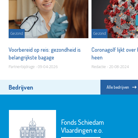
Gezond
Gezond
Voorbereid op reis: gezondheid is
Coronagolf lijkt ove
ie
belangrijkste bagage
heen
Partnerbijdrage - 09-04-2026
Redactie - 20-08-2024
Bedrijven
Alle bedrijven
Fonds Schiedam
Vlaardingen e.o.