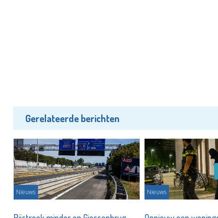
Gerelateerde berichten
Nieuws
Nieuws
Rijstrook minder op Giessenbrug
Opnieuw een woningo