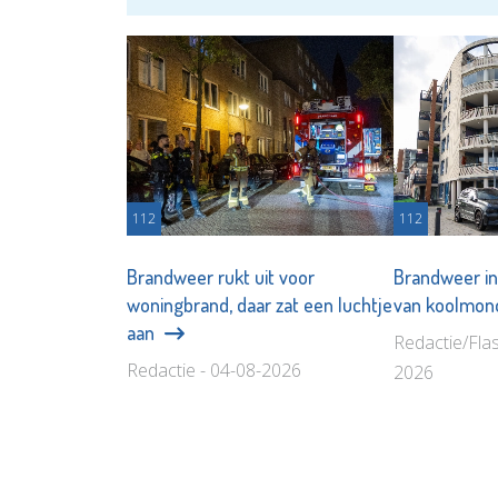
112
112
Brandweer rukt uit voor
Brandweer in
woningbrand, daar zat een luchtje
van koolmon
aan
Redactie/Fla
Redactie - 04-08-2026
2026