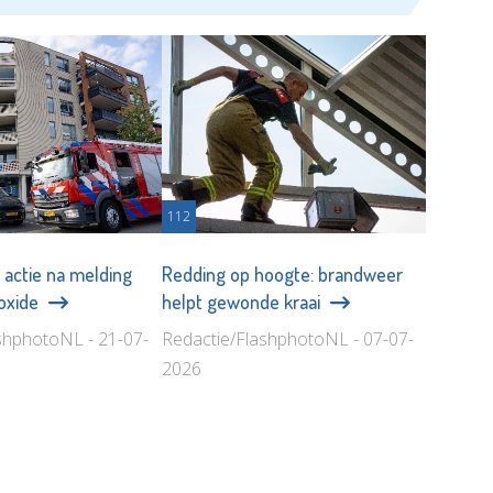
112
 actie na melding
Redding op hoogte: brandweer
oxide
helpt gewonde kraai
shphotoNL - 21-07-
Redactie/FlashphotoNL - 07-07-
2026