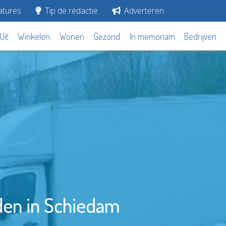
tures
Tip de redactie
Adverteren
Uit
Winkelen
Wonen
Gezond
In memoriam
Bedrijven
den in Schiedam