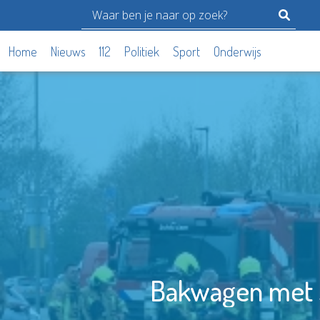
Home
Nieuws
112
Politiek
Sport
Onderwijs
Bakwagen met s