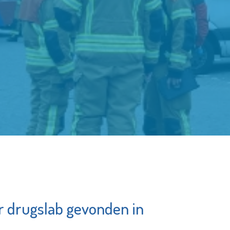
 drugslab gevonden in
ibliotheek
Seniorenwelzi
chiedam
Bekijk de pagina