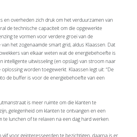
E's en overheden zich druk om het verduurzamen van
ral de technische capaciteit om die opgewerkte
enzing te vormen voor verdere groei van de
e van het zogenaamde smart grid, aldus Klaassen. Dat
opwekkers van elkaar weten wat de energiebehoefte is
 intelligente uitwisseling (en opslag) van stroom naar
 oplossing worden toegewerkt. Klaassen legt uit: “De
auto de buffer is voor de energiebehoefte van een
tmanstraat is meer ruimte om die klanten te
zijn, gelegenheid om klanten te ontvangen en een
 om te lunchen of te relaxen na een dag hard werken.
vijf voor geïnteresseerden te bezichtigen, daarna is er