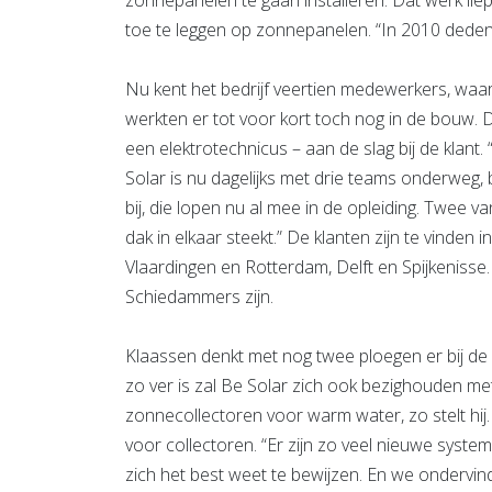
zonnepanelen te gaan installeren. Dat werk liep
toe te leggen op zonnepanelen. “In 2010 dede
Nu kent het bedrijf veertien medewerkers, waa
werkten er tot voor kort toch nog in de bouw. 
een elektrotechnicus – aan de slag bij de klant
Solar is nu dagelijks met drie teams onderweg, 
bij, die lopen nu al mee in de opleiding. Twee 
dak in elkaar steekt.” De klanten zijn te vinden
Vlaardingen en Rotterdam, Delft en Spijkeniss
Schiedammers zijn.
Klaassen denkt met nog twee ploegen er bij de op
zo ver is zal Be Solar zich ook bezighouden m
zonnecollectoren voor warm water, zo stelt hij.
voor collectoren. “Er zijn zo veel nieuwe sys
zich het best weet te bewijzen. En we ondervind