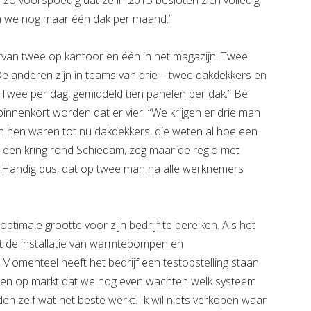
 zo voorspoedig dat ze in 2015 besloten zich volledig
n we nog maar één dak per maand.”
rvan twee op kantoor en één in het magazijn. Twee
De anderen zijn in teams van drie – twee dakdekkers en
. “Twee per dag, gemiddeld tien panelen per dak.” Be
binnenkort worden dat er vier. “We krijgen er drie man
van hen waren tot nu dakdekkers, die weten al hoe een
 in een kring rond Schiedam, zeg maar de regio met
e. Handig dus, dat op twee man na alle werknemers
timale grootte voor zijn bedrijf te bereiken. Als het
et de installatie van warmtepompen en
 Momenteel heeft het bedrijf een testopstelling staan
temen op markt dat we nog even wachten welk systeem
en zelf wat het beste werkt. Ik wil niets verkopen waar