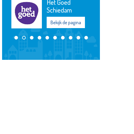
Het Goed
Schiedam
Bekijk de pagina