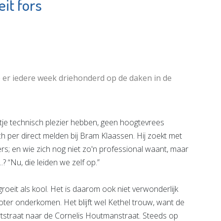
eit fors
e
Rotterdam The
emakelaars
Hague Airport
e pagina
Bekijk de pagina
e er iedere week driehonderd op de daken in de
 technisch plezier hebben, geen hoogtevrees
 per direct melden bij Bram Klaassen. Hij zoekt met
ers; en wie zich nog niet zo'n professional waant, maar
.? “Nu, die leiden we zelf op.”
roeit als kool. Het is daarom ook niet verwonderlijk
roter onderkomen. Het blijft wel Kethel trouw, want de
ortstraat naar de Cornelis Houtmanstraat. Steeds op