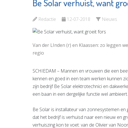
Be Solar verhuist, want gro
Servicepunt
De Witt
Woningverbetering
Garanti
Redactie
12-07-2018
Nieuws
Bekijk de pagina
Bekijk d
Van der LInden (r) en Klaassen: zo leggen w
regio
SCHIEDAM – Mannen en vrouwen die een beetje
kennen en goed in een team werken kunnen zich
zijn bedrijf Be Solar elektrotechnici en dakwerk
een baan in een dergelijke functie wel ambieert..
Be Solar is installateur van zonnesystemen en g
dat het bedrijf is verhuisd naar een nieuw en g
verhuiszing kon te voet: van de Olivier van No