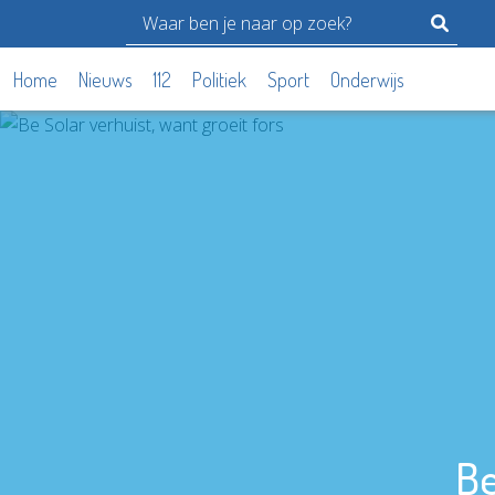
Home
Nieuws
112
Politiek
Sport
Onderwijs
Be