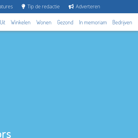
tures
Tip de redactie
Adverteren
Uit
Winkelen
Wonen
Gezond
In memoriam
Bedrijven
ors