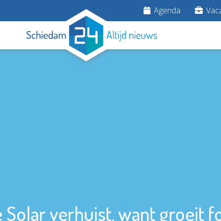
Agenda
Vaca
 Solar verhuist, want groeit f