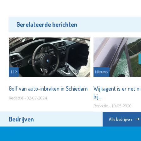
Gerelateerde berichten
112
Nieuws
Golf van auto-inbraken in Schiedam
Wijkagent is er net n
bij...
Redactie - 02-07-2024
Redactie - 10-05-2020
Bedrijven
Alle bedrijven