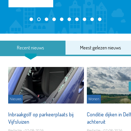
Recent nieuws
Meest gelezen nieuws
Nieuws
Wonen
Inbraakgolf op parkeerplaats bij
Conditie dijken in Del
Vijfsluizen
achteruit
Redactie - 07-08-2026
Redactie - 07-08-2026