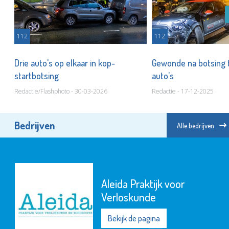
112
112
Drie auto's op elkaar in kop-
Gewonde na botsing 
startbotsing
auto's
Redactie/Flashphoto - 30-03-2026
Redactie - 17-12-2025
Bedrijven
Alle bedrijven
Aleida Praktijk voor
Verloskunde
Bekijk de pagina