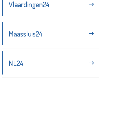
Vlaardingen24
Maassluis24
NL24
Blijf up-to-date