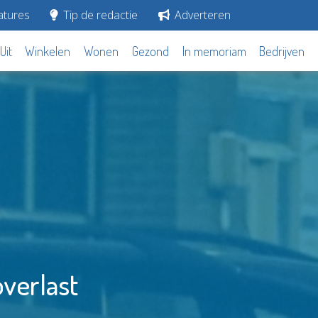
tures
Tip de redactie
Adverteren
Uit
Winkelen
Wonen
Gezond
In memoriam
Bedrijven
verlast