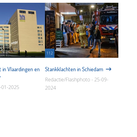
112
t in Vlaardingen en
Stankklachten in Schiedam
Redactie/Flashphoto - 25-09-
9-01-2025
2024