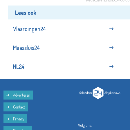
Redactie/Flashphoto - 08-0
Lees ook
Vlaardingen24
Maassluis24
NL24
Adverteren
Contact
Privacy
Volg ons: