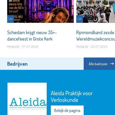
Uit
Uit
Schiedam krijgt nieuw 35+-
Rijnmondband zesde
dancefeest in Grote Kerk
Wereldmuziekconco
Redactie - 31-07-2026
Redactie - 20-07-2026
Bedrijven
Alle bedrijven
Aleida Praktijk voor
Verloskunde
Bekijk de pagina