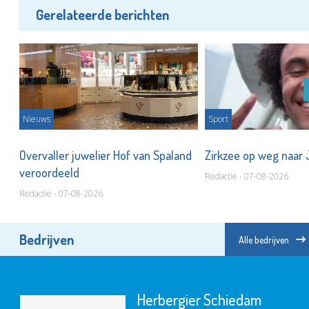
Gerelateerde berichten
Nieuws
Sport
Overvaller juwelier Hof van Spaland
Zirkzee op weg naar
veroordeeld
Redactie - 07-08-2026
Redactie - 07-08-2026
Bedrijven
Alle bedrijven
Herbergier Schiedam