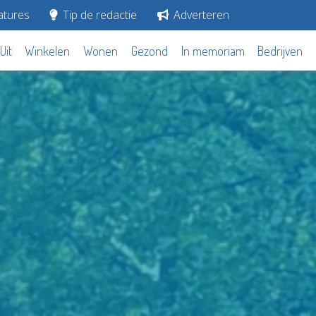
tures
Tip de redactie
Adverteren
Uit
Winkelen
Wonen
Gezond
In memoriam
Bedrijven