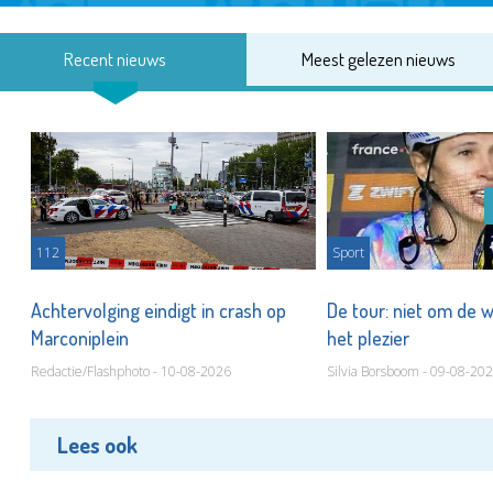
Recent nieuws
Meest gelezen nieuws
112
Sport
Achtervolging eindigt in crash op
De tour: niet om de 
Marconiplein
het plezier
Redactie/Flashphoto - 10-08-2026
Silvia Borsboom - 09-08-20
Lees ook